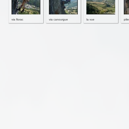
via florac
via canourgue
la vue
pili