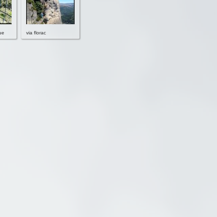
gue
via florac