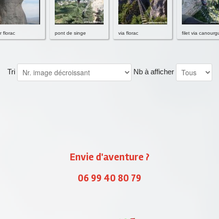
er florac
pont de singe
via florac
filet via canour
Tri
Nb à afficher
Envie d'aventure ?
06 99 40 80 79